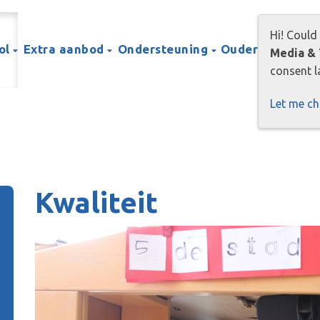
Hi! Could
ol
Extra aanbod
Ondersteuning
Ouders
Prakti
Media & 
consent la
Let me c
Kwaliteit