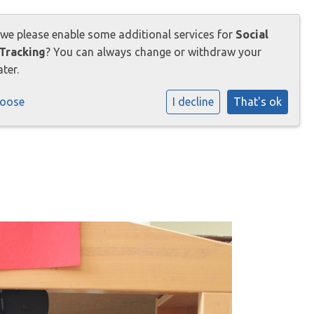
 we please enable some additional services for
Social
sche info
Opvang 0-13 jaar
Contact
Tracking
? You can always change or withdraw your
ter.
hoose
I decline
That's ok