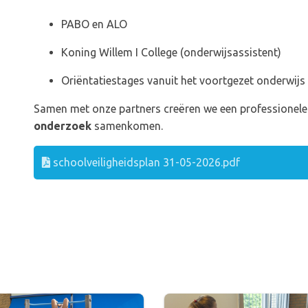
PABO en ALO
Koning Willem I College (onderwijsassistent)
Oriëntatiestages vanuit het voortgezet onderwij
Samen met onze partners creëren we een professionel
onderzoek
samenkomen.
schoolveiligheidsplan 31-05-2026.pdf