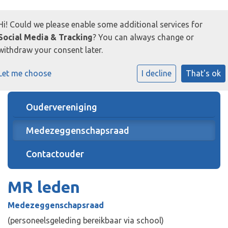
Hi! Could we please enable some additional services for
Social Media & Tracking
? You can always change or
withdraw your consent later.
Let me choose
I decline
That's ok
Oudervereniging
Medezeggenschapsraad
Contactouder
MR leden
Medezeggenschapsraad
(personeelsgeleding bereikbaar via school)