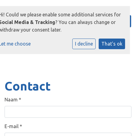
Hi! Could we please enable some additional services for
Social Media & Tracking
? You can always change or
withdraw your consent later.
Let me choose
I decline
That's ok
Contact
Naam
*
E-mail
*