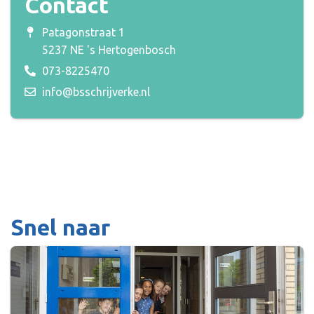
Contact
Patagonstraat 1
5237 NE 's Hertogenbosch
073-8225470
info@bsschrijverke.nl
Snel naar